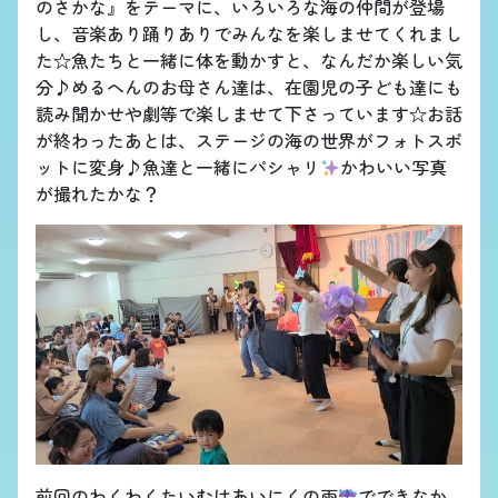
のさかな』をテーマに、いろいろな海の仲間が登場
し、音楽あり踊りありでみんなを楽しませてくれまし
た☆魚たちと一緒に体を動かすと、なんだか楽しい気
分♪めるへんのお母さん達は、在園児の子ども達にも
読み聞かせや劇等で楽しませて下さっています☆お話
が終わったあとは、ステージの海の世界がフォトスポ
ットに変身♪魚達と一緒にパシャリ
かわいい写真
が撮れたかな？
前回のわくわくたいむはあいにくの雨
でできなか