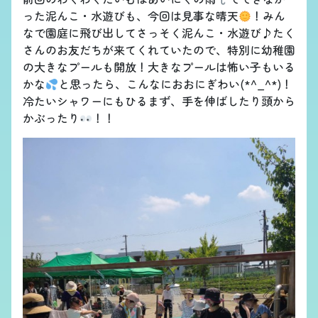
った泥んこ・水遊びも、今回は見事な晴天
！みん
なで園庭に飛び出してさっそく泥んこ・水遊び♪たく
さんのお友だちが来てくれていたので、特別に幼稚園
の大きなプールも開放！大きなプールは怖い子もいる
かな
と思ったら、こんなにおおにぎわい(*^_^*)！
冷たいシャワーにもひるまず、手を伸ばしたり頭から
かぶったり
！！